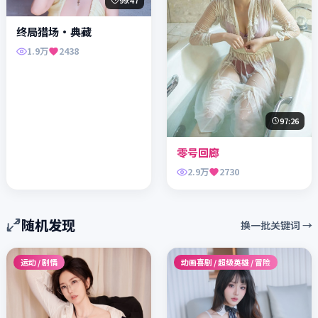
终局猎场·典藏
1.9万
2438
97:26
零号回廊
2.9万
2730
随机发现
换一批关键词 →
运动 / 剧情
动画喜剧 / 超级英雄 / 冒险