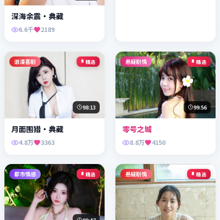
深海余震·典藏
6.6千
2189
浪漫喜剧
悬疑剧情
精选
精选
98:13
99:56
月面围猎·典藏
零号之城
4.8万
3363
8.8万
4150
都市情感
悬疑剧情
精选
精选
99:47