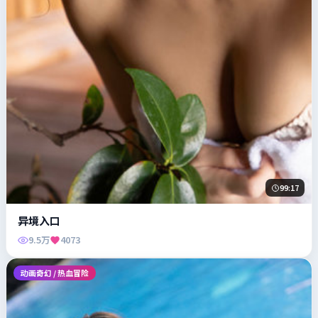
99:17
异境入口
9.5万
4073
动画奇幻 / 热血冒险