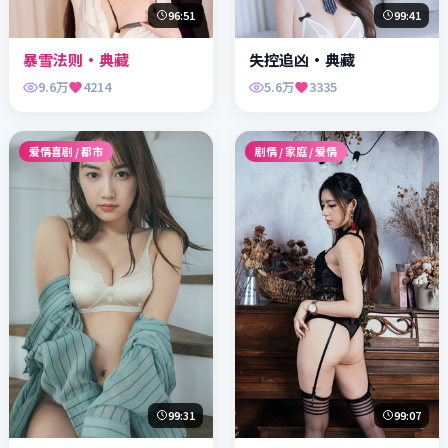
96:51
99:41
暴雪法则·典藏
失控追凶·典藏
9.6万
4214
5.6万
3335
爱情喜剧 / 都市
剧情 / 家庭 / 爱情
99:31
99:07