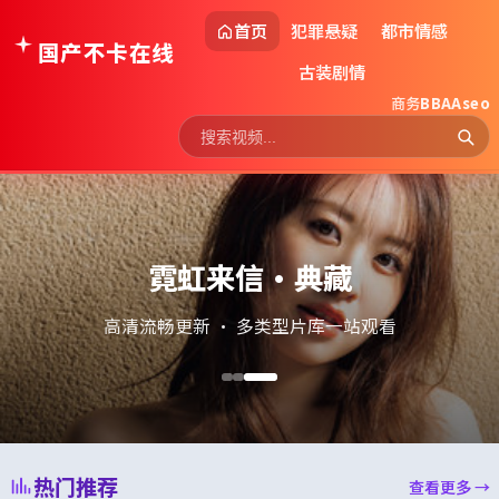
首页
犯罪悬疑
都市情感
国产不卡在线
古装剧情
商务
BBAAseo
霓虹来信·典藏
高清流畅更新 · 多类型片库一站观看
热门推荐
查看更多 →