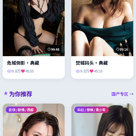
99:48
89:16
危城倒影·典藏
焚城码头·典藏
9.8万
4535
9.8万
4518
为你推荐
国产专区 →
武侠 / 剧情 / 西部
科幻 / 惊悚 / 青少年