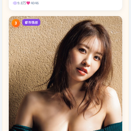
9.8万
4046
都市情感
3