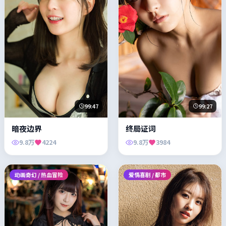
99:47
99:27
暗夜边界
终局证词
9.8万
4224
9.8万
3984
动画奇幻 / 热血冒险
爱情喜剧 / 都市