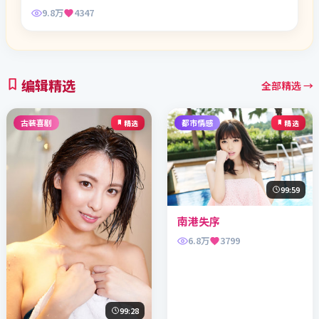
9.8万
4347
编辑精选
全部精选 →
古装喜剧
都市情感
精选
精选
99:59
南港失序
6.8万
3799
99:28