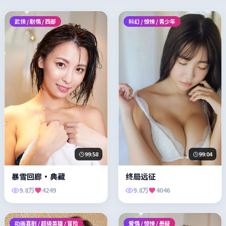
武侠 / 剧情 / 西部
科幻 / 惊悚 / 青少年
99:58
99:04
暴雪回廊·典藏
终局远征
9.8万
4249
9.8万
4046
动画喜剧 / 超级英雄 / 冒险
爱情 / 惊悚 / 悬疑