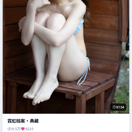
97:54
霓虹档案·典藏
9.5万
4210