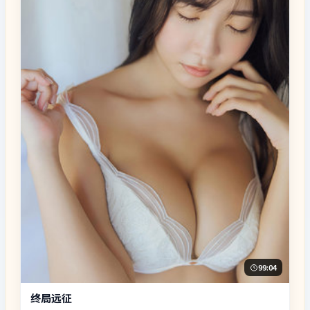
99:04
终局远征