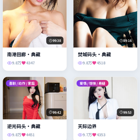
99:38
89:16
南港回廊·典藏
焚城码头·典藏
9.8万
4347
9.8万
4518
喜剧 / 动作 / 家庭
爱情 / 惊悚 / 悬疑
99:42
99:53
逆光码头·典藏
天际边界
9.8万
4451
9.7万
4353