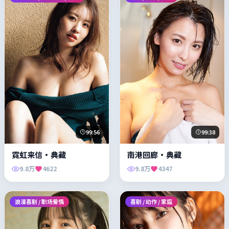
99:56
99:38
霓虹来信·典藏
南港回廊·典藏
9.8万
4622
9.8万
4347
浪漫喜剧 / 职场爱情
喜剧 / 动作 / 家庭