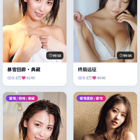
99:58
99:04
暴雪回廊·典藏
终局远征
9.8万
4249
9.8万
4046
爱情 / 惊悚 / 悬疑
爱情喜剧 / 都市