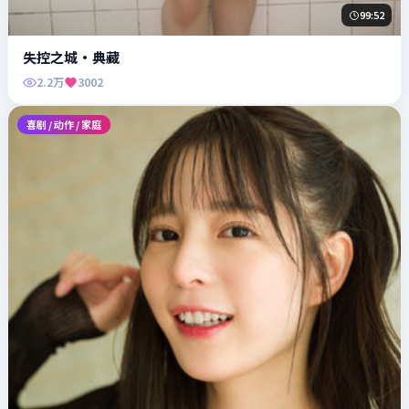
99:52
失控之城·典藏
2.2万
3002
喜剧 / 动作 / 家庭