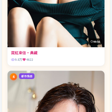
99:56
霓虹来信·典藏
9.8万
4622
都市情感
4