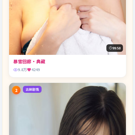
99:58
暴雪回廊·典藏
9.8万
4249
古装剧情
2