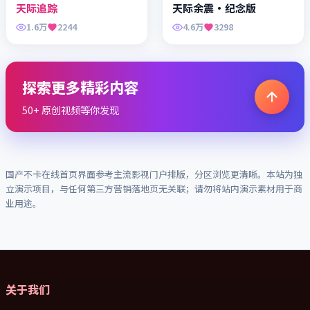
天际追踪
天际余震·纪念版
1.6万
2244
4.6万
3298
探索更多精彩内容
50+ 原创视频等你发现
国产不卡在线
首页界面参考主流影视门户排版，分区浏览更清晰。本站为独
立演示项目，与任何第三方营销落地页无关联；请勿将站内演示素材用于商
业用途。
关于我们