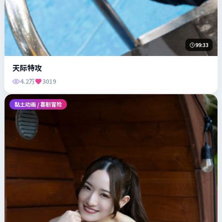
99:33
天际特攻
4.2万
3019
黏土动画 / 喜剧冒险